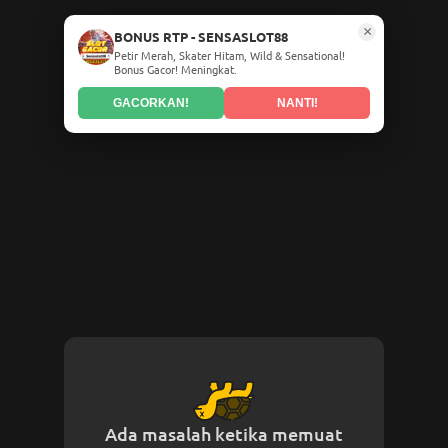
×
BONUS RTP - SENSASLOT88
Petir Merah, Skater Hitam, Wild & Sensational!
Bonus Gacor! Meningkat.
GACORKAN!
NANTI!
Ada masalah ketika memuat