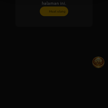
halaman ini.
Muat ulang